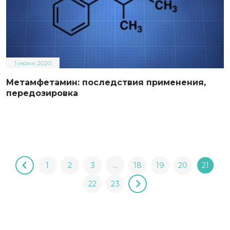
1 июня 2020
Метамфетамин: последствия применения,
передозировка
1
2
3
…
18
19
20
21
22
23