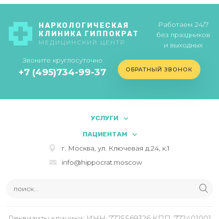
Работаем 24/7
НАРКОЛОГИЧЕСКАЯ
КЛИНИКА ГИППОКРАТ
без праздников
МЕДИЦИНСКИЙ ЦЕНТР
и выходных
Звоните круглосуточно
ОБРАТНЫЙ ЗВОНОК
+7 (495)734-99-37
УСЛУГИ
ПАЦИЕНТАМ
г. Москва, ул. Ключевая д.24, к.1
info@hippocrat.moscow
Реквизиты клиники: ИНН: 7725569326 КПП: 772401001