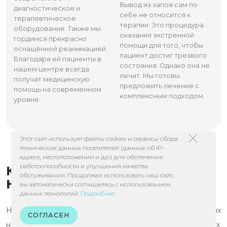
Вывод из запоя сам по
диагностическое и
себе не относится к
терапевтическое
терапии. Это процедура
оборудование. Также мы
оказания экстренной
гордимся прекрасно
помощи для того, чтобы
оснащённой реанимацией.
пациент достиг трезвого
Благодаря ей пациенты в
состояния. Однако она не
нашем центре всегда
лечит. Мы готовы
получат медицинскую
предложить лечение с
помощь на современном
комплексным подходом.
уровне.
Этот сайт использует файлы cookies и сервисы сбора
технических данных посетителей (данные об IP-
адресе, местоположении и др.) для обспечения
работоспособности и улучшения качества
КАК ИМЕННО РАБОТАЕТ
обслуживания. Продолжая использовать наш сайт,
НАРКОЛОГИЧЕСКИЙ ЦЕНТР?
вы автоматически соглашаетесь с использованием
данных технологий.
Подробнее
Наш наркологический центр — это комбинация опытных
СОГЛАСЕН
наркологов, прекрасного оборудования и проверенных