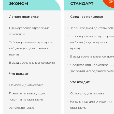
ХИ
ЭКОНОМ
СТАНДАРТ
Легкое похмелье
Среднее похмелье
Единоразовое отравление
Запой средней длительност
алкоголем
Таблетированные препарат
Таблетированные препараты
на 3 дня (по усмотрению
на 1 день (по усмотрению
врача)
врача)
Выезд врача в дневное вре
Выезд врача в дневное время
Средства для нормализаци
давления и сердечного рит
Что входит:
Что входит:
Осмотр и диагностика
Препараты, выводящие
Осмотр и диагностика
токсины из организма
Капельница для очищения
Успокоительные
организма