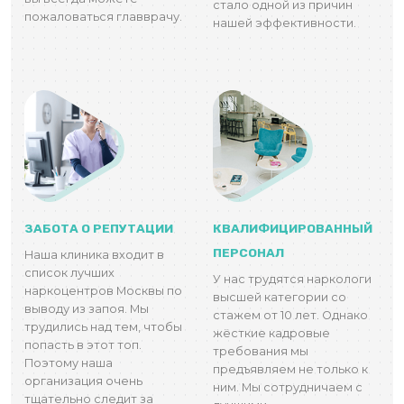
стало одной из причин
пожаловаться главврачу.
нашей эффективности.
ЗАБОТА О РЕПУТАЦИИ
КВАЛИФИЦИРОВАННЫЙ
ПЕРСОНАЛ
Наша клиника входит в
список лучших
У нас трудятся наркологи
наркоцентров Москвы по
высшей категории со
выводу из запоя. Мы
стажем от 10 лет. Однако
трудились над тем, чтобы
жёсткие кадровые
попасть в этот топ.
требования мы
Поэтому наша
предъявляем не только к
организация очень
ним. Мы сотрудничаем с
тщательно следит за