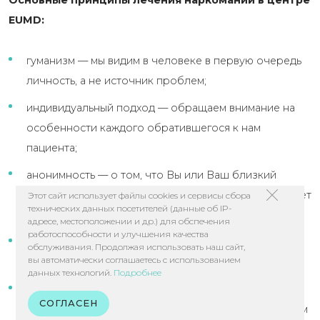
EUMD:
гуманизм — мы видим в человеке в первую очередь
личность, а не источник проблем;
индивидуальный подход — обращаем внимание на
особенности каждого обратившегося к нам
пациента;
анонимность — о том, что Вы или Ваш близкий
проходили у нас курс лечения наркомании, не узнает
Этот сайт использует файлы cookies и сервисы сбора
технических данных посетителей (данные об IP-
никто;
адресе, местоположении и др.) для обспечения
работоспособности и улучшения качества
научность — используем исключительно те
обслуживания. Продолжая использовать наш сайт,
вы автоматически соглашаетесь с использованием
методики, которые проверены временем;
данных технологий.
Подробнее
оперативность — умеем быстро оказывать
СОГЛАСЕН
наркологическую помощь, качество услуги при этом