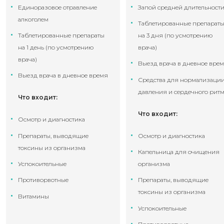
Единоразовое отравление
Запой средней длительност
алкоголем
Таблетированные препарат
Таблетированные препараты
на 3 дня (по усмотрению
на 1 день (по усмотрению
врача)
врача)
Выезд врача в дневное вре
Выезд врача в дневное время
Средства для нормализаци
давления и сердечного рит
Что входит:
Что входит:
Осмотр и диагностика
Препараты, выводящие
Осмотр и диагностика
токсины из организма
Капельница для очищения
Успокоительные
организма
Противорвотные
Препараты, выводящие
токсины из организма
Витамины
Успокоительные