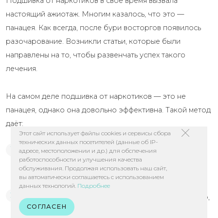
Подшивка от наркотиков в своё время вызвала
настоящий ажиотаж. Многим казалось, что это —
панацея. Как всегда, после бури восторгов появилось
разочарование. Возникли статьи, которые были
направлены на то, чтобы развенчать успех такого
лечения.
На самом деле подшивка от наркотиков — это не
панацея, однако она довольно эффективна. Такой метод
даёт:
Этот сайт использует файлы cookies и сервисы сбора
технических данных посетителей (данные об IP-
адресе, местоположении и др.) для обспечения
Отсутствие эйфории от наркотиков. То есть
работоспособности и улучшения качества
пациенту бесполезно принимать вещества, кайфа
обслуживания. Продолжая использовать наш сайт,
вы автоматически соглашаетесь с использованием
всё равно не будет. И он это знает.
данных технологий.
Подробнее
Снижение психологической тяги. Это очень важно,
СОГЛАСЕН
особенно в отношении психоактивных веществ.