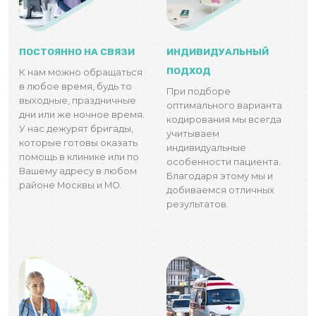
ПОСТОЯННО НА СВЯЗИ
ИНДИВИДУАЛЬНЫЙ
ПОДХОД
К нам можно обращаться
в любое время, будь то
При подборе
выходные, праздничные
оптимального варианта
дни или же ночное время.
кодирования мы всегда
У нас дежурят бригады,
учитываем
которые готовы оказать
индивидуальные
помощь в клинике или по
особенности пациента.
Вашему адресу в любом
Благодаря этому мы и
районе Москвы и МО.
добиваемся отличных
результатов.