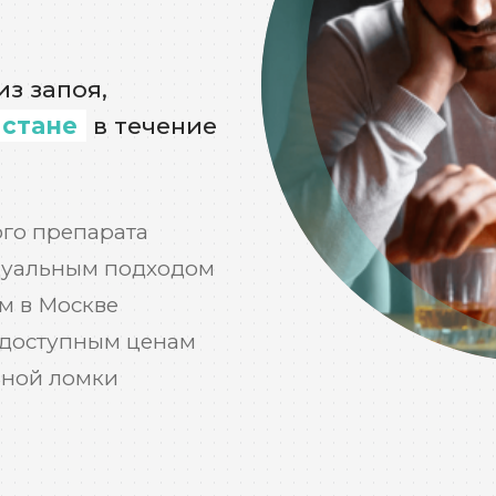
з запоя,
 стане
в течение
го препарата
дуальным подходом
м в Москве
 доступным ценам
ьной ломки