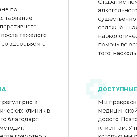
Оказание по
ане по
алкогольного
ользование
существенно 
оперативного
осложнён на
 после тяжёлого
наркологичес
 со здоровьем с
помочь во вс
того, наскол
КА
ДОСТУПНЫЕ
 регулярно в
Мы прекрасн
ических клиник в
медицинской
ого благодаря
дорого. Поэт
 методик
клиентам. У 
егда грамотно и
которую мы р