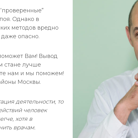
 “проверенные”
поя. Однако в
аких методов вредно
 даже опасно.
поможет Вам! Вывод
ом стане лучше
те нам и мы поможем!
айоны Москвы.
ация деятельности, то
действий человек
егче, хотя в
нить врачам.