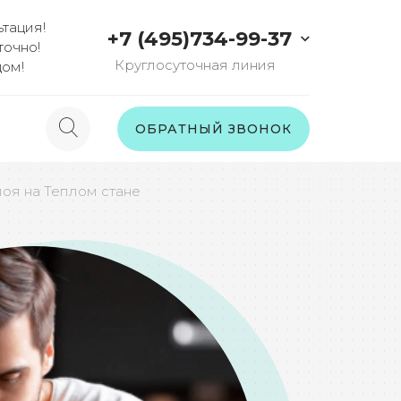
тация!
+7 (495)734-99-37
точно!
Круглосуточная линия
дом!
ы
ОБРАТНЫЙ ЗВОНОК
поя на Теплом стане
ы