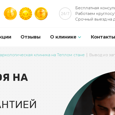
Бесплатная консуль
Работаем круглосу
Срочный выезд на 
кции
Отзывы
О клинике
Контакт
О клинике Гиппократ
аркологическая клиника на Теплом стане
Вывод из за
Лицензии и сертификат
ОЯ НА
Независимые рейтинги
Программы лечения
База знаний
АНТИЕЙ