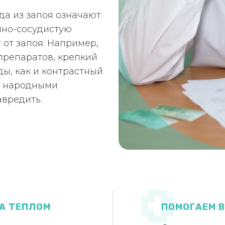
да из запоя означают
чно-сосудистую
т от запоя. Например,
препаратов, крепкий
ды, как и контрастный
ь народными
авредить.
А ТЕПЛОМ
ПОМОГАЕМ 