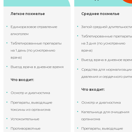
Легкое похмелье
Среднее похмелье
Единоразовое отравление
Запой средней длительност
алкоголем
Таблетированные препарат
Таблетированные препараты
на 3 дня (по усмотрению
на 1 день (по усмотрению
врача)
врача)
Выезд врача в дневное вре
Выезд врача в дневное время
Средства для нормализаци
давления и сердечного рит
Что входит:
Что входит:
Осмотр и диагностика
Препараты, выводящие
Осмотр и диагностика
токсины из организма
Капельница для очищения
Успокоительные
организма
Противорвотные
Препараты, выводящие