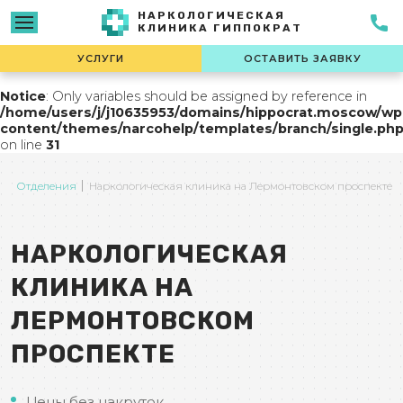
НАРКОЛОГИЧЕСКАЯ
КЛИНИКА ГИППОКРАТ
УСЛУГИ
ОСТАВИТЬ ЗАЯВКУ
Notice
: Only variables should be assigned by reference in
/home/users/j/j10635953/domains/hippocrat.moscow/wp
content/themes/narcohelp/templates/branch/single.ph
on line
31
а
Отделения
Наркологическая клиника на Лермонтовском проспекте
НАРКОЛОГИЧЕСКАЯ
КЛИНИКА НА
ЛЕРМОНТОВСКОМ
ПРОСПЕКТЕ
Цены без накруток