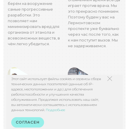
берём на вооружение
играет против врача. Мы
самые прогрессивные
это прекрасно понимаем.
разработки. Это
Поэтому будем у вас на
позволяет нам
Лермонтовском
минимизировать вред для
проспекте уже буквально
организма от этанола и
через час после того, как
всевозможных веществ, в
к нам поступит вызов. Мы
чём легко убедиться.
не задерживаемся.
Этот сайт использует файлы cookies и сервисы сбора
технических данных посетителей (данные об IP-
адресе, местоположении и др.) для обспечения
работоспособности и улучшения качества
обслуживания. Продолжая использовать наш сайт,
вы автоматически соглашаетесь с использованием
данных технологий.
Подробнее
ВСЕГДА ПОМОГАЕМ
ДОСТУПНЫЕ ЦЕНЫ
Не все клиники готовы
У нас обслуживание
СОГЛАСЕН
взяться за сложные
происходит по доступным