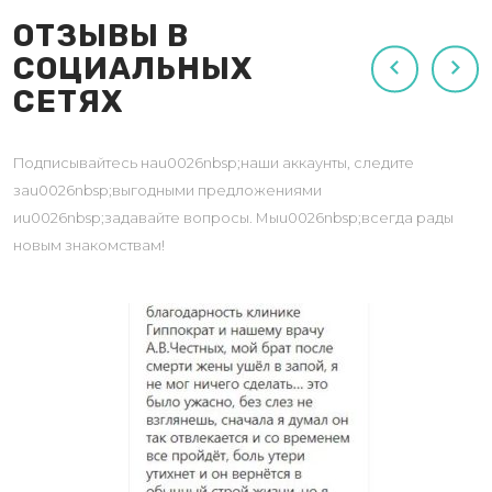
ОТЗЫВЫ В
СОЦИАЛЬНЫХ
СЕТЯХ
Подписывайтесь наu0026nbsp;наши аккаунты, следите
заu0026nbsp;выгодными предложениями
иu0026nbsp;задавайте вопросы. Мыu0026nbsp;всегда рады
новым знакомствам!