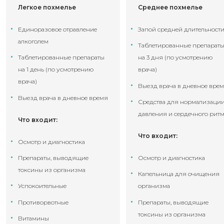
Легкое похмелье
Среднее похмелье
Единоразовое отравление
Запой средней длительност
алкоголем
Таблетированные препарат
Таблетированные препараты
на 3 дня (по усмотрению
на 1 день (по усмотрению
врача)
врача)
Выезд врача в дневное вре
Выезд врача в дневное время
Средства для нормализаци
давления и сердечного рит
Что входит:
Что входит:
Осмотр и диагностика
Препараты, выводящие
Осмотр и диагностика
токсины из организма
Капельница для очищения
Успокоительные
организма
Противорвотные
Препараты, выводящие
токсины из организма
Витамины