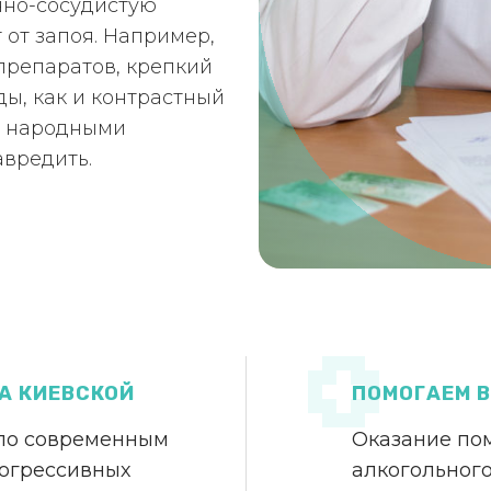
чно-сосудистую
т от запоя. Например,
препаратов, крепкий
ды, как и контрастный
ь народными
авредить.
А КИЕВСКОЙ
ПОМОГАЕМ 
 по современным
Оказание по
рогрессивных
алкогольного