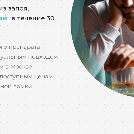
з запоя,
ой
в течение 30
го препарата
дуальным подходом
м в Москве
 доступным ценам
ьной ломки