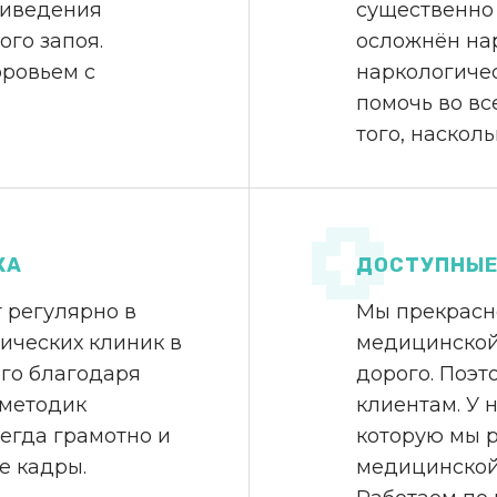
риведения
существенно 
ого запоя.
осложнён на
оровьем с
наркологичес
помочь во вс
того, наскол
КА
ДОСТУПНЫЕ
 регулярно в
Мы прекрасн
ических клиник в
медицинской
ого благодаря
дорого. Поэт
 методик
клиентам. У 
егда грамотно и
которую мы р
е кадры.
медицинской