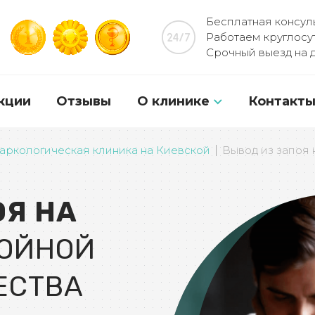
Бесплатная консуль
Работаем круглосу
Срочный выезд на 
кции
Отзывы
О клинике
Контакт
О клинике Гиппократ
аркологическая клиника на Киевской
Вывод из запоя 
Лицензии и сертификат
ОЯ НА
Независимые рейтинги
Программы лечения
ВОЙНОЙ
База знаний
ЕСТВА