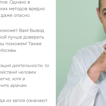
поя. Однако в
аких методов вредно
 даже опасно.
поможет Вам! Вывод
ской лучше доверить
мы поможем! Также
Москвы.
ация деятельности, то
действий человек
егче, хотя в
нить врачам.
да из запоя означают