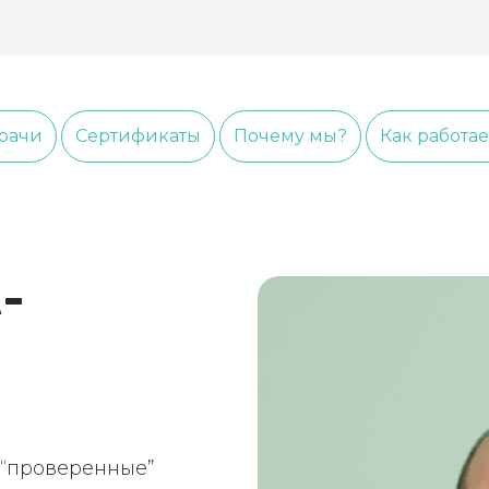
рачи
Сертификаты
Почему мы?
Как работа
-
 “проверенные”