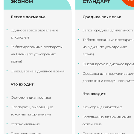
ЭКОНОМ
СТАНДАРТ
Легкое похмелье
Среднее похмелье
Единоразовое отравление
Запой средней длительност
алкоголем
Таблетированные препарат
Таблетированные препараты
на 3 дня (по усмотрению
на 1 день (по усмотрению
врача)
врача)
Выезд врача в дневное вре
Выезд врача в дневное время
Средства для нормализаци
давления и сердечного рит
Что входит:
Что входит:
Осмотр и диагностика
Препараты, выводящие
Осмотр и диагностика
токсины из организма
Капельница для очищения
Успокоительные
организма
Противорвотные
Препараты, выводящие