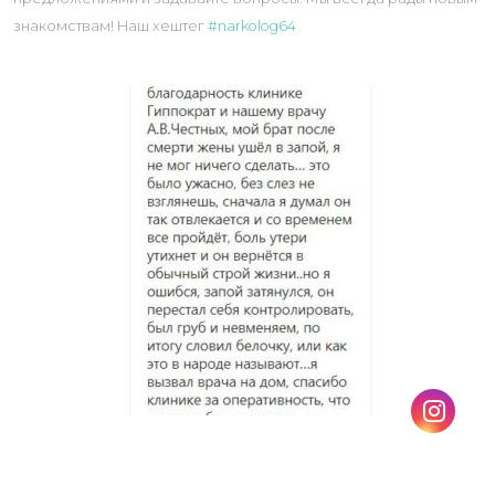
знакомствам! Наш хештег
#narkolog64