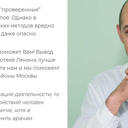
 “проверенные”
поя. Однако в
аких методов вредно
 даже опасно.
поможет Вам! Вывод
иотеке Ленина лучше
те нам и мы поможем!
айоны Москвы.
ация деятельности, то
действий человек
егче, хотя в
нить врачам.