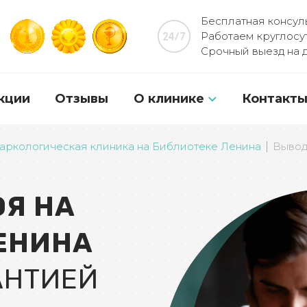
Бесплатная консуль
Работаем круглосу
Срочный выезд на 
кции
Отзывы
О клинике
Контакт
О клинике Гиппократ
аркологическая клиника на Библиотеке Ленина
Вывод
Лицензии и сертификат
ОЯ НА
Независимые рейтинги
Программы лечения
ЕНИНА
База знаний
АНТИЕЙ