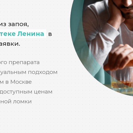
з запоя,
теке Ленина
в
аявки.
го препарата
дуальным подходом
м в Москве
 доступным ценам
ьной ломки