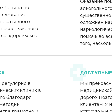
Оказание по
е Ленина по
алкогольного
ользование
существенно 
оперативного
осложнён на
 после тяжёлого
наркологичес
 со здоровьем с
помочь во вс
того, наскол
КА
ДОСТУПНЫЕ
 регулярно в
Мы прекрасн
ических клиник в
медицинской
ого благодаря
дорого. Поэт
 методик
клиентам. У 
егда грамотно и
которую мы р