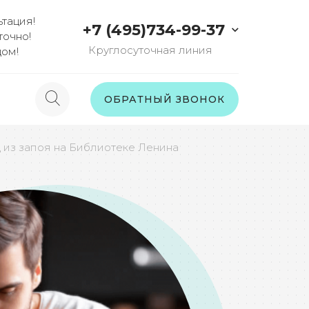
тация!
+7 (495)734-99-37
точно!
Круглосуточная линия
дом!
ы
ОБРАТНЫЙ ЗВОНОК
 из запоя на Библиотеке Ленина
ы