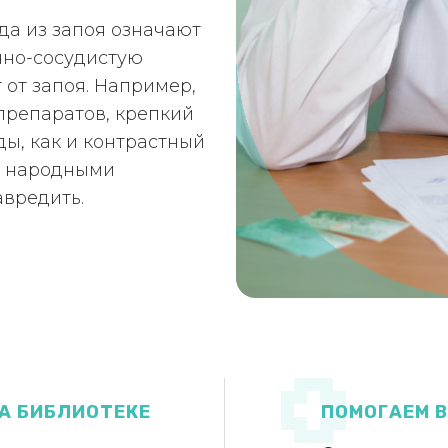
да из запоя означают
чно-сосудистую
т от запоя. Например,
препаратов, крепкий
ды, как и контрастный
ь народными
авредить.
А БИБЛИОТЕКЕ
ПОМОГАЕМ 